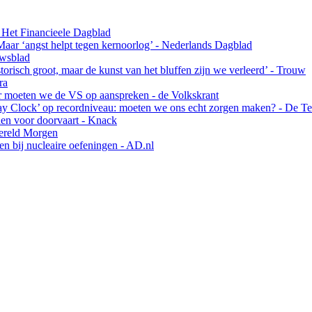
 Het Financieele Dagblad
Maar ‘angst helpt tegen kernoorlog’ - Nederlands Dagblad
uwsblad
risch groot, maar de kunst van het bluffen zijn we verleerd’ - Trouw
ra
ar moeten we de VS op aanspreken - de Volkskrant
y Clock’ op recordniveau: moeten we ons echt zorgen maken? - De Te
en voor doorvaart - Knack
Wereld Morgen
en bij nucleaire oefeningen - AD.nl