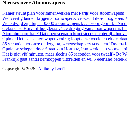
Nieuws over Atoomwapens
Kamer steunt plan voor samenwerken met Parijs voor atoomwapens -
Wel veertig landen krijgen atoomwapens, verwacht deze hoogleraar. 
Wereldwijd zijn bijna 10.000 atoomwapens klaar voor gebruik - Nie
Oekraïense Harvard-hoogleraar: ‘De dreiging van atoomwapens is histo
Atoombom op Iran? Dat doemscenario komt steeds dichterbij - bnnva
Opinie: Het laatste kernwapenverdrag loopt deze week ten einde, da
85 seconden tot onze ondergang, wetenschappers verzetten ’Doomsda
Opnieuw schepen door Straat van Hormuz, Iran werkt aan voorwaard
Het is niet vijf minuten, maar slechts 85 seconden voor twaalf - De 
Frankrijk gaat aantal kernkoppen uitbreiden en wil Nederland betrekk
Copyright © 2026 |
Anthony Loeff