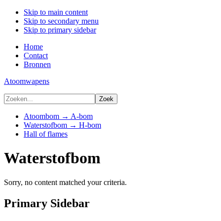
Skip to main content
Skip to secondary menu
Skip to primary sidebar
Home
Contact
Bronnen
Atoomwapens
Atoombom → A-bom
Waterstofbom → H-bom
Hall of flames
Waterstofbom
Sorry, no content matched your criteria.
Primary Sidebar