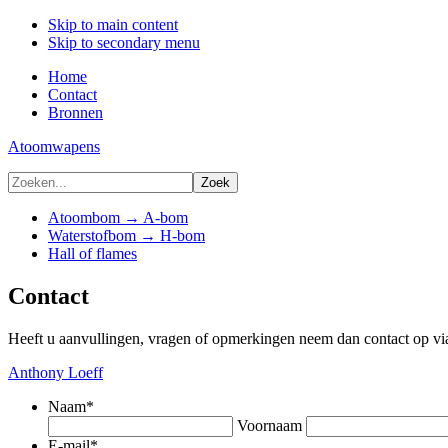
Skip to main content
Skip to secondary menu
Home
Contact
Bronnen
Atoomwapens
Atoombom → A-bom
Waterstofbom → H-bom
Hall of flames
Contact
Heeft u aanvullingen, vragen of opmerkingen neem dan contact op via
Anthony Loeff
Naam
*
Voornaam
E-mail
*