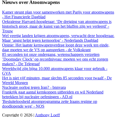
Nieuws over Atoomwapens
Kamer steunt plan voor samenwerken met Parijs voor atoomwapens
- Het Financieele Dagblad
Oekraïense Harvard-hoogleraar: ‘De dreiging van atoomwapens is
historisch groot, maar de kunst van het bluffen zijn we verleerd’ -
Trouw
Wel veertig landen krijgen atoomwapens, verwacht deze hoogleraar.
Maar ‘angst helpt tegen kernoorlog’ - Nederlands Dagblad
Opinie: Het laatste kernwapenverdrag loopt deze week ten einde,
daar moeten we de VS op aanspreken - de Volkskrant
85 seconden tot onze ondergang, wetenschappers verzetten
’Doomsday Clock’ op recordniveau: moeten we ons echt zorgen
maken? - De Telegraaf
Wereldwijd zijn bijna 10.000 atoomwapens klaar voor gebruik -
GVA
Het is niet vijf minuten, maar slechts 85 seconden voor twaalf - De
Wereld Morgen
Nucleaire oorlog tegen Iran? - bnnvara
Frankrijk gaat aantal kernkoppen uitbreiden en wil Nederland
betrekken bij nucleaire oefeningen - AD.nl
'Besluiteloosheid atoomprogramma zette Iraans regime op
doodlopende weg' - NOS
Copyright © 2026 |
Anthony Loeff