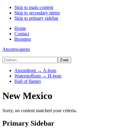
Skip to main content
Skip to secondary menu
Skip to primary sidebar
Home
Contact
Bronnen
Atoomwapens
Atoombom → A-bom
Waterstofbom → H-bom
Hall of flames
New Mexico
Sorry, no content matched your criteria.
Primary Sidebar