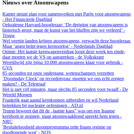
Nieuws over Atoomwapens
Kamer steunt plan voor samenwerken met Parijs voor atoomwapens
- Het Financieele Dagblad
Oekraïense Harvard-hoogleraar: ‘De dreiging van atoomwapens is
historisch groot, maar de kunst van het bluffen zijn we verleerd’ -
Trouw
Wel veertig landen krijgen atoomwapens, verwacht deze hoogleraar.
Maar ‘angst helpt tegen kernoorlog’ - Nederlands Dagblad
Opinie: Het laatste kernwapenverdrag loopt deze week ten einde,
daar moeten we de VS op aanspreken - de Volkskrant
Wereldwijd zijn bijna 10.000 atoomwapens klaar voor gebruik -
GVA
85 seconden tot onze ondergang, wetenschappers verzetten
’Doomsday Clock’ op recordniveau: moeten we ons echt zorgen
maken? - De Telegraaf
Het is niet vijf minuten, maar slechts 85 seconden voor twaalf - De
Wereld Morgen
Frankrijk gaat aantal kernkoppen uitbreiden en wil Nederland
betrekken bij nucleaire oefeningen - AD.nl
Trump beweert dat dit de „laatste kans” was om een Iraanse
kernbom te stoppen, maar atoomwaakhond spreekt hem tegen -
NRC
'Besluiteloosheid atoomprogramma zette Iraans regime op
doodlopende weg' - NOS