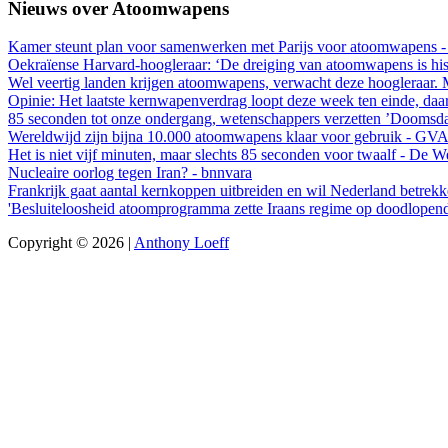
Nieuws over Atoomwapens
Kamer steunt plan voor samenwerken met Parijs voor atoomwapens -
Oekraïense Harvard-hoogleraar: ‘De dreiging van atoomwapens is histo
Wel veertig landen krijgen atoomwapens, verwacht deze hoogleraar. 
Opinie: Het laatste kernwapenverdrag loopt deze week ten einde, da
85 seconden tot onze ondergang, wetenschappers verzetten ’Doomsda
Wereldwijd zijn bijna 10.000 atoomwapens klaar voor gebruik - GV
Het is niet vijf minuten, maar slechts 85 seconden voor twaalf - De 
Nucleaire oorlog tegen Iran? - bnnvara
Frankrijk gaat aantal kernkoppen uitbreiden en wil Nederland betrekk
'Besluiteloosheid atoomprogramma zette Iraans regime op doodlope
Copyright © 2026 |
Anthony Loeff