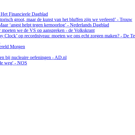
 Het Financieele Dagblad
risch groot, maar de kunst van het bluffen zijn we verleerd’ - Trouw
Maar ‘angst helpt tegen kernoorlog’ - Nederlands Dagblad
ar moeten we de VS op aanspreken - de Volkskrant
y Clock’ op recordniveau: moeten we ons echt zorgen maken? - De Te
A
Wereld Morgen
en bij nucleaire oefeningen - AD.nl
nde weg' - NOS