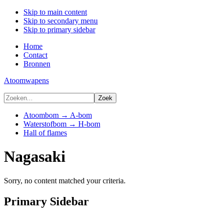
Skip to main content
Skip to secondary menu
Skip to primary sidebar
Home
Contact
Bronnen
Atoomwapens
Atoombom → A-bom
Waterstofbom → H-bom
Hall of flames
Nagasaki
Sorry, no content matched your criteria.
Primary Sidebar