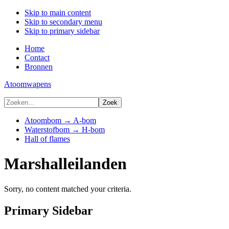
Skip to main content
Skip to secondary menu
Skip to primary sidebar
Home
Contact
Bronnen
Atoomwapens
Atoombom → A-bom
Waterstofbom → H-bom
Hall of flames
Marshalleilanden
Sorry, no content matched your criteria.
Primary Sidebar