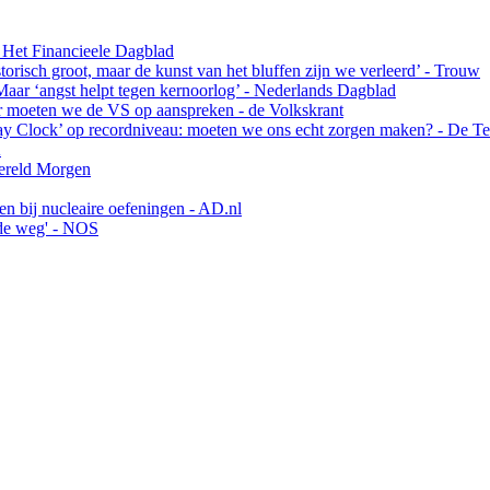
 Het Financieele Dagblad
risch groot, maar de kunst van het bluffen zijn we verleerd’ - Trouw
Maar ‘angst helpt tegen kernoorlog’ - Nederlands Dagblad
ar moeten we de VS op aanspreken - de Volkskrant
y Clock’ op recordniveau: moeten we ons echt zorgen maken? - De Te
A
Wereld Morgen
en bij nucleaire oefeningen - AD.nl
nde weg' - NOS