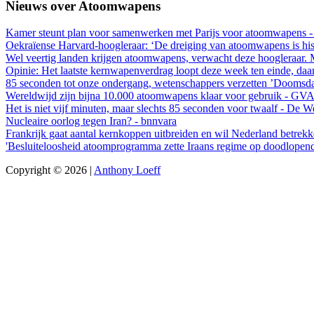
Nieuws over Atoomwapens
Kamer steunt plan voor samenwerken met Parijs voor atoomwapens -
Oekraïense Harvard-hoogleraar: ‘De dreiging van atoomwapens is histo
Wel veertig landen krijgen atoomwapens, verwacht deze hoogleraar. 
Opinie: Het laatste kernwapenverdrag loopt deze week ten einde, da
85 seconden tot onze ondergang, wetenschappers verzetten ’Doomsda
Wereldwijd zijn bijna 10.000 atoomwapens klaar voor gebruik - GV
Het is niet vijf minuten, maar slechts 85 seconden voor twaalf - De 
Nucleaire oorlog tegen Iran? - bnnvara
Frankrijk gaat aantal kernkoppen uitbreiden en wil Nederland betrekk
'Besluiteloosheid atoomprogramma zette Iraans regime op doodlope
Copyright © 2026 |
Anthony Loeff