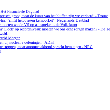
 Het Financieele Dagblad
risch groot, maar de kunst van het bluffen zijn we verleerd’ - Trouw
Maar ‘angst helpt tegen kernoorlog’ - Nederlands Dagblad
ar moeten we de VS op aanspreken - de Volkskrant
y Clock’ op recordniveau: moeten we ons echt zorgen maken? - De Te
uwsblad
Wereld Morgen
en bij nucleaire oefeningen - AD.nl
m te stoppen, maar atoomwaakhond spreekt hem tegen - NRC
d