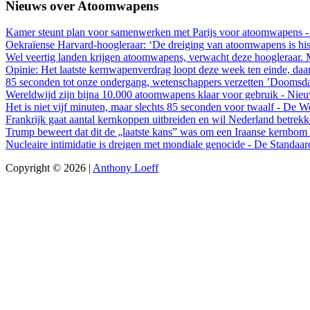
Nieuws over Atoomwapens
Kamer steunt plan voor samenwerken met Parijs voor atoomwapens -
Oekraïense Harvard-hoogleraar: ‘De dreiging van atoomwapens is histo
Wel veertig landen krijgen atoomwapens, verwacht deze hoogleraar. 
Opinie: Het laatste kernwapenverdrag loopt deze week ten einde, da
85 seconden tot onze ondergang, wetenschappers verzetten ’Doomsda
Wereldwijd zijn bijna 10.000 atoomwapens klaar voor gebruik - Nie
Het is niet vijf minuten, maar slechts 85 seconden voor twaalf - De 
Frankrijk gaat aantal kernkoppen uitbreiden en wil Nederland betrekk
Trump beweert dat dit de „laatste kans” was om een Iraanse kernbo
Nucleaire intimidatie is dreigen met mondiale genocide - De Standaar
Copyright © 2026 |
Anthony Loeff