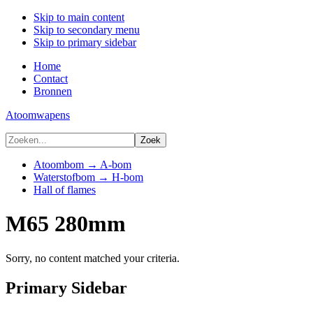
Skip to main content
Skip to secondary menu
Skip to primary sidebar
Home
Contact
Bronnen
Atoomwapens
Atoombom → A-bom
Waterstofbom → H-bom
Hall of flames
M65 280mm
Sorry, no content matched your criteria.
Primary Sidebar