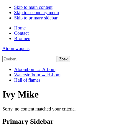
Skip to main content
Skip to secondary menu
Skip to primary sidebar
Home
Contact
Bronnen
Atoomwapens
Atoombom → A-bom
Waterstofbom → H-bom
Hall of flames
Ivy Mike
Sorry, no content matched your criteria.
Primary Sidebar