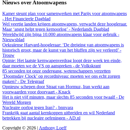
Nieuws over Atoomwapens
Kamer steunt plan voor samenwerken met Parijs voor atoomwapens
- Het Financieele Dagblad
Wel veertig landen krijgen atoomwapens, verwacht deze hoogleraar.
Maar ‘angst helpt tegen kernoorlog’ - Nederlands Dagblad
Wereldwijd zijn bijna 10.000 atoomwapens klaar voor gebruik -
Nieuwsblad
Oekraïense Harvard-hoogleraar: ‘De dreiging van atoomwapens is
historisch groot, maar de kunst van het bluffen zijn we verleerd’ -
Trouw
Opinie: Het laatste kernwapenverdrag loopt deze week ten einde,
daar moeten we de VS op aanspreken - de Volkskrant
85 seconden tot onze ondergang, wetenschappers verzetten
’Doomsday Clock’ op recordniveau: moeten we ons echt zorgen
maken? - De Telegraaf
Opnieuw schepen door Straat van Hormuz, Iran werkt aan
voorwaarden voor doorvaart - Knack
Het is niet vijf minuten, maar slechts 85 seconden voor twaalf - De
Wereld Morgen
Nucleaire oorlog tegen Iran? - bnnvara
Frankrijk gaat aantal kernkoppen uitbreiden en wil Nederland
betrekken bij nucleaire oefeningen - AD.nl
Copyright © 2026 |
Anthony Loeff