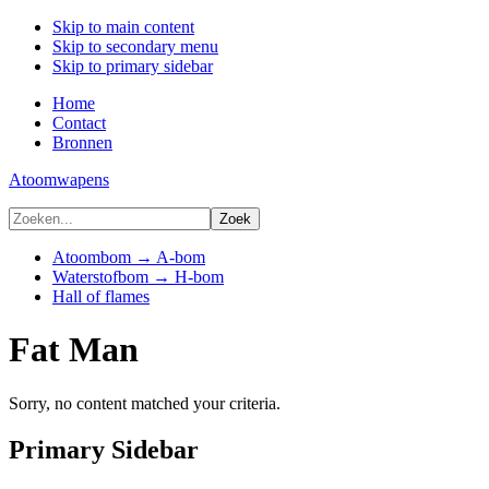
Skip to main content
Skip to secondary menu
Skip to primary sidebar
Home
Contact
Bronnen
Atoomwapens
Atoombom → A-bom
Waterstofbom → H-bom
Hall of flames
Fat Man
Sorry, no content matched your criteria.
Primary Sidebar