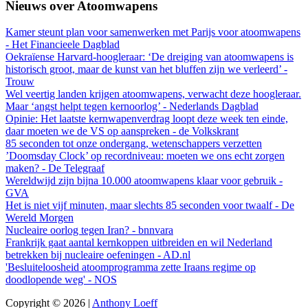
Nieuws over Atoomwapens
Kamer steunt plan voor samenwerken met Parijs voor atoomwapens
- Het Financieele Dagblad
Oekraïense Harvard-hoogleraar: ‘De dreiging van atoomwapens is
historisch groot, maar de kunst van het bluffen zijn we verleerd’ -
Trouw
Wel veertig landen krijgen atoomwapens, verwacht deze hoogleraar.
Maar ‘angst helpt tegen kernoorlog’ - Nederlands Dagblad
Opinie: Het laatste kernwapenverdrag loopt deze week ten einde,
daar moeten we de VS op aanspreken - de Volkskrant
85 seconden tot onze ondergang, wetenschappers verzetten
’Doomsday Clock’ op recordniveau: moeten we ons echt zorgen
maken? - De Telegraaf
Wereldwijd zijn bijna 10.000 atoomwapens klaar voor gebruik -
GVA
Het is niet vijf minuten, maar slechts 85 seconden voor twaalf - De
Wereld Morgen
Nucleaire oorlog tegen Iran? - bnnvara
Frankrijk gaat aantal kernkoppen uitbreiden en wil Nederland
betrekken bij nucleaire oefeningen - AD.nl
'Besluiteloosheid atoomprogramma zette Iraans regime op
doodlopende weg' - NOS
Copyright © 2026 |
Anthony Loeff