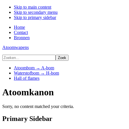
Skip to main content
Skip to secondary menu
Skip to primary sidebar
Home
Contact
Bronnen
Atoomwapens
Atoombom → A-bom
Waterstofbom → H-bom
Hall of flames
Atoomkanon
Sorry, no content matched your criteria.
Primary Sidebar