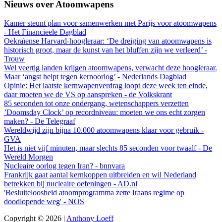
Nieuws over Atoomwapens
Kamer steunt plan voor samenwerken met Parijs voor atoomwapens
- Het Financieele Dagblad
Oekraïense Harvard-hoogleraar: ‘De dreiging van atoomwapens is
historisch groot, maar de kunst van het bluffen zijn we verleerd’ -
Trouw
Wel veertig landen krijgen atoomwapens, verwacht deze hoogleraar.
Maar ‘angst helpt tegen kernoorlog’ - Nederlands Dagblad
Opinie: Het laatste kernwapenverdrag loopt deze week ten einde,
daar moeten we de VS op aanspreken - de Volkskrant
85 seconden tot onze ondergang, wetenschappers verzetten
’Doomsday Clock’ op recordniveau: moeten we ons echt zorgen
maken? - De Telegraaf
Wereldwijd zijn bijna 10.000 atoomwapens klaar voor gebruik -
GVA
Het is niet vijf minuten, maar slechts 85 seconden voor twaalf - De
Wereld Morgen
Nucleaire oorlog tegen Iran? - bnnvara
Frankrijk gaat aantal kernkoppen uitbreiden en wil Nederland
betrekken bij nucleaire oefeningen - AD.nl
'Besluiteloosheid atoomprogramma zette Iraans regime op
doodlopende weg' - NOS
Copyright © 2026 |
Anthony Loeff