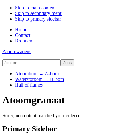
Skip to main content
Skip to secondary menu
Skip to primary sidebar
Home
Contact
Bronnen
Atoomwapens
Atoombom → A-bom
Waterstofbom → H-bom
Hall of flames
Atoomgranaat
Sorry, no content matched your criteria.
Primary Sidebar