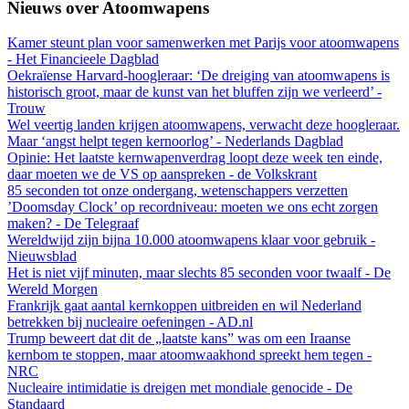
Nieuws over Atoomwapens
Kamer steunt plan voor samenwerken met Parijs voor atoomwapens
- Het Financieele Dagblad
Oekraïense Harvard-hoogleraar: ‘De dreiging van atoomwapens is
historisch groot, maar de kunst van het bluffen zijn we verleerd’ -
Trouw
Wel veertig landen krijgen atoomwapens, verwacht deze hoogleraar.
Maar ‘angst helpt tegen kernoorlog’ - Nederlands Dagblad
Opinie: Het laatste kernwapenverdrag loopt deze week ten einde,
daar moeten we de VS op aanspreken - de Volkskrant
85 seconden tot onze ondergang, wetenschappers verzetten
’Doomsday Clock’ op recordniveau: moeten we ons echt zorgen
maken? - De Telegraaf
Wereldwijd zijn bijna 10.000 atoomwapens klaar voor gebruik -
Nieuwsblad
Het is niet vijf minuten, maar slechts 85 seconden voor twaalf - De
Wereld Morgen
Frankrijk gaat aantal kernkoppen uitbreiden en wil Nederland
betrekken bij nucleaire oefeningen - AD.nl
Trump beweert dat dit de „laatste kans” was om een Iraanse
kernbom te stoppen, maar atoomwaakhond spreekt hem tegen -
NRC
Nucleaire intimidatie is dreigen met mondiale genocide - De
Standaard