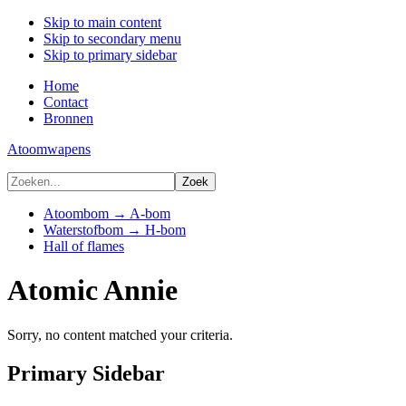
Skip to main content
Skip to secondary menu
Skip to primary sidebar
Home
Contact
Bronnen
Atoomwapens
Atoombom → A-bom
Waterstofbom → H-bom
Hall of flames
Atomic Annie
Sorry, no content matched your criteria.
Primary Sidebar