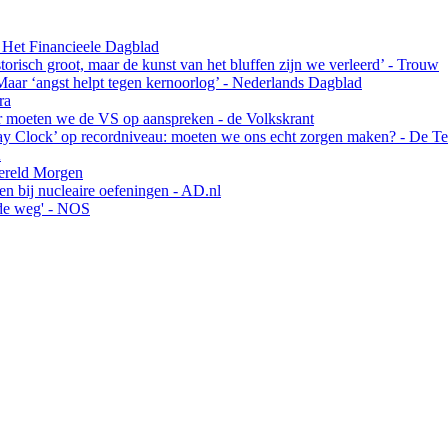
 Het Financieele Dagblad
risch groot, maar de kunst van het bluffen zijn we verleerd’ - Trouw
Maar ‘angst helpt tegen kernoorlog’ - Nederlands Dagblad
ra
ar moeten we de VS op aanspreken - de Volkskrant
y Clock’ op recordniveau: moeten we ons echt zorgen maken? - De Te
A
Wereld Morgen
en bij nucleaire oefeningen - AD.nl
nde weg' - NOS