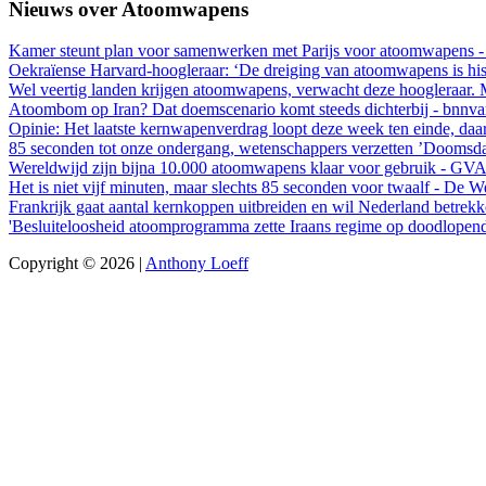
Nieuws over Atoomwapens
Kamer steunt plan voor samenwerken met Parijs voor atoomwapens -
Oekraïense Harvard-hoogleraar: ‘De dreiging van atoomwapens is histo
Wel veertig landen krijgen atoomwapens, verwacht deze hoogleraar. 
Atoombom op Iran? Dat doemscenario komt steeds dichterbij - bnnva
Opinie: Het laatste kernwapenverdrag loopt deze week ten einde, da
85 seconden tot onze ondergang, wetenschappers verzetten ’Doomsda
Wereldwijd zijn bijna 10.000 atoomwapens klaar voor gebruik - GV
Het is niet vijf minuten, maar slechts 85 seconden voor twaalf - De 
Frankrijk gaat aantal kernkoppen uitbreiden en wil Nederland betrekk
'Besluiteloosheid atoomprogramma zette Iraans regime op doodlope
Copyright © 2026 |
Anthony Loeff